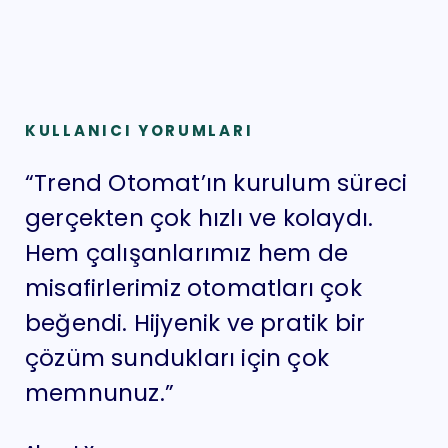
KULLANICI YORUMLARI
“Trend Otomat’ın kurulum süreci
“O
gerçekten çok hızlı ve kolaydı.
ma
Hem çalışanlarımız hem de
bü
misafirlerimiz otomatları çok
sa
beğendi. Hijyenik ve pratik bir
y
çözüm sundukları için çok
se
memnunuz.”
ku