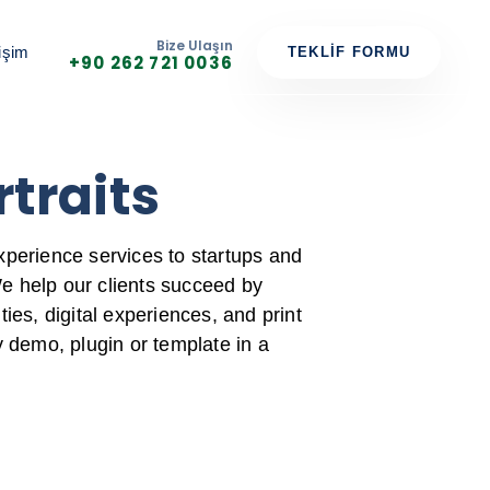
Bize Ulaşın
tişim
TEKLIF FORMU
+90 262 721 0036
rtraits
xperience services to startups and
e help our clients succeed by
ties, digital experiences, and print
ny demo, plugin or template in a