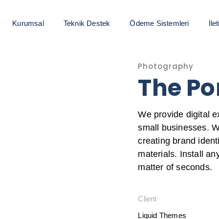
Kurumsal
Teknik Destek
Ödeme Sistemleri
İle
Photography
The Po
We provide digital e
small businesses. W
creating brand identi
materials. Install a
matter of seconds.
Client
Liquid Themes